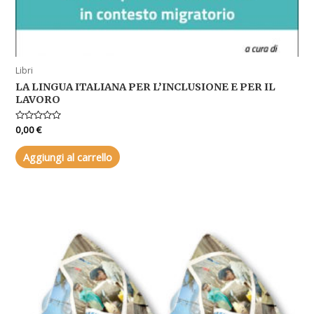
Libri
LA LINGUA ITALIANA PER L’INCLUSIONE E PER IL
LAVORO
Valutato
0,00
€
0
su
5
Aggiungi al carrello