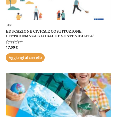
Libri
EDUCAZIONE CIVICA E COSTITUZIONE:
CITTADINANZA GLOBALE E SOSTENIBILITA’
Valutato
17,00
€
0
su
5
Aggiungi al carrello