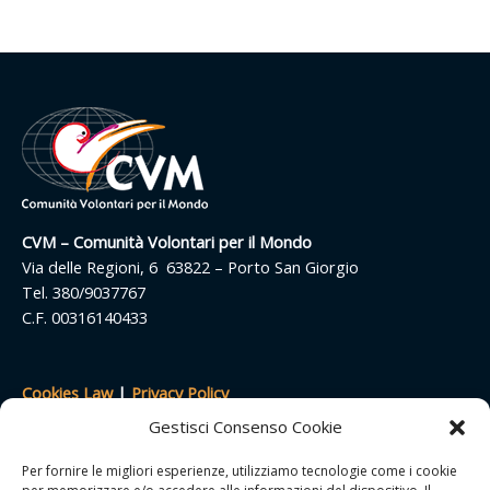
CVM – Comunità Volontari per il Mondo
Via delle Regioni, 6 63822 – Porto San Giorgio
Tel. 380/9037767
C.F. 00316140433
Cookies Law
|
Privacy Policy
Termini e condizioni
Gestisci Consenso Cookie
Resi e rimborsi
Spese di spedizione
Per fornire le migliori esperienze, utilizziamo tecnologie come i cookie