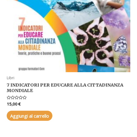
Libri
7 INDICATORI PER EDUCARE ALLA CITTADINANZA
MONDIALE
Valutato
15,00
€
0
su
5
Aggiungi al carrello