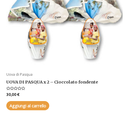
Uova di Pasqua
UOVA DI PASQUA x 2 – Cioccolato fondente
Valutato
30,00
€
0
su
5
Aggiungi al carrello