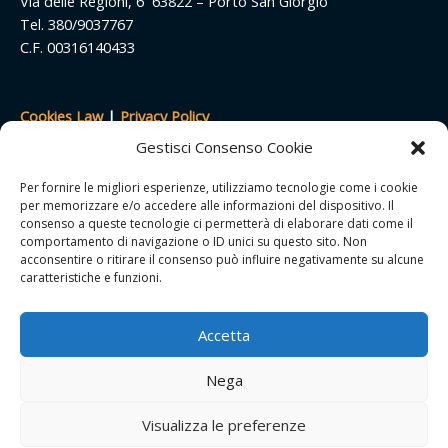
Via delle Regioni, 6 63822 – Porto San Giorgio
Tel. 380/9037767
C.F. 00316140433
Cookies Law
|
Privacy Policy
Termini e condizioni
Gestisci Consenso Cookie
Resi e rimborsi
Spese di spedizione
Per fornire le migliori esperienze, utilizziamo tecnologie come i cookie
per memorizzare e/o accedere alle informazioni del dispositivo. Il
FAQ
consenso a queste tecnologie ci permetterà di elaborare dati come il
comportamento di navigazione o ID unici su questo sito. Non
acconsentire o ritirare il consenso può influire negativamente su alcune
caratteristiche e funzioni.
Accedi/modifica account
Carrello
Accetta
Nega
Copyright © 2026 | Comunità Volontari per il Mondo
Visualizza le preferenze