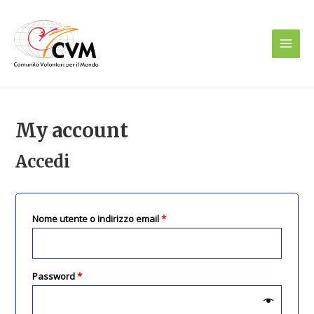
Vai
Main
al
Men
contenuto
My account
Accedi
Nome utente o indirizzo email
*
Password
*