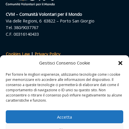
CVM – Comunità Volontari per il Mondo
Via delle Regioni, 6 63822 – Porto San Giorgio
Tel. 380/9037767
C.F. 00316140433
Cookies Law
|
Privacy Policy
Termini e condizioni
Gestisci Consenso Cookie
Resi e rimborsi
Spese di spedizione
Per fornire le migliori esperienze, utilizziamo tecnologie come i cookie
per memorizzare e/o accedere alle informazioni del dispositivo. Il
FAQ
consenso a queste tecnologie ci permetterà di elaborare dati come il
comportamento di navigazione o ID unici su questo sito. Non
acconsentire o ritirare il consenso può influire negativamente su alcune
caratteristiche e funzioni.
Accedi/modifica account
Carrello
Accetta