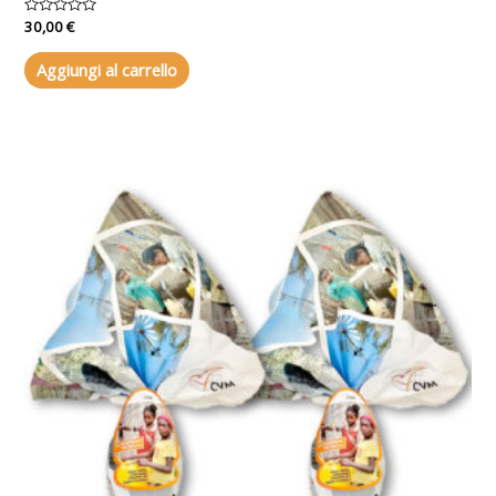
Valutato
30,00
€
0
su
5
Aggiungi al carrello