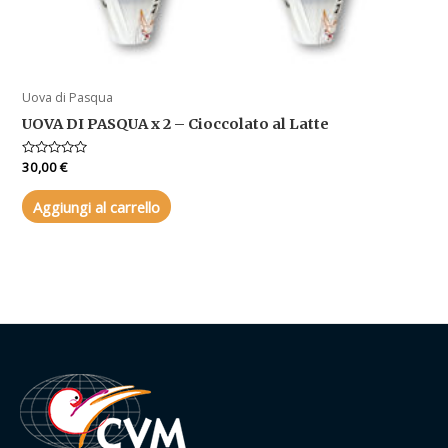
Uova di Pasqua
UOVA DI PASQUA x 2 – Cioccolato al Latte
Valutato
30,00
€
0
su
5
Aggiungi al carrello